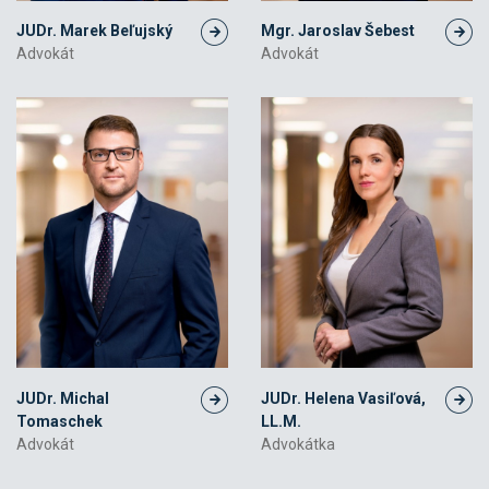
JUDr. Marek Beľujský
Mgr. Jaroslav Šebest
Advokát
Advokát
JUDr. Michal
JUDr. Helena Vasiľová,
Tomaschek
LL.M.
Advokát
Advokátka