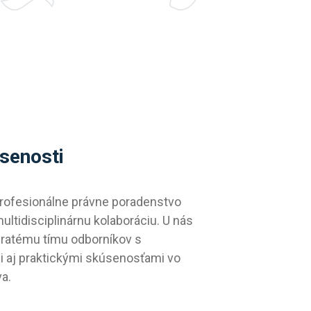
senosti
rofesionálne právne poradenstvo
ltidisciplinárnu kolaboráciu. U nás
hratému tímu odborníkov s
 aj praktickými skúsenosťami vo
va.