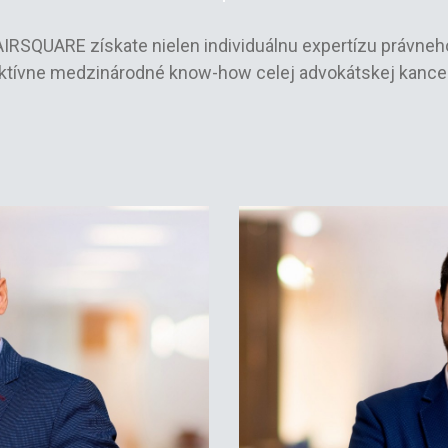
IRSQUARE získate nielen individuálnu expertízu právneho
ktívne medzinárodné know-how celej advokátskej kancel