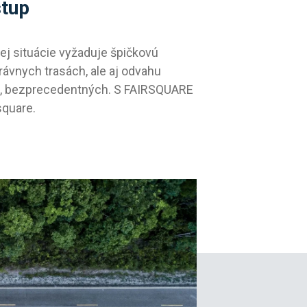
stup
ej situácie vyžaduje špičkovú
rávnych trasách, ale aj odvahu
h, bezprecedentných. S FAIRSQUARE
square.