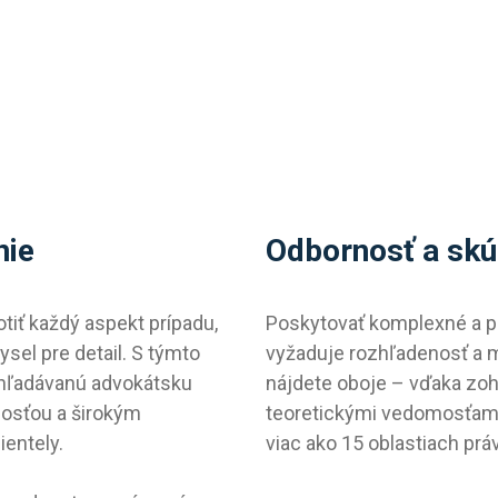
nie
Odbornosť a skú
iť každý aspekt prípadu,
Poskytovať komplexné a p
sel pre detail. S týmto
vyžaduje rozhľadenosť a mu
yhľadávanú advokátsku
nájdete oboje – vďaka zo
osťou a širokým
teoretickými vedomosťami
ientely.
viac ako 15 oblastiach prá