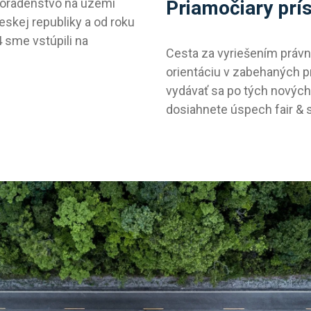
poradenstvo na území
Priamočiary prí
skej republiky a od roku
 sme vstúpili na
Cesta za vyriešením právn
orientáciu v zabehaných p
vydávať sa po tých novýc
dosiahnete úspech fair & 