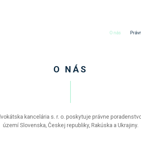
O nás
Právn
O NÁS
kátska kancelária s. r. o. poskytuje právne poradenstvo
území Slovenska, Českej republiky, Rakúska a Ukrajiny.