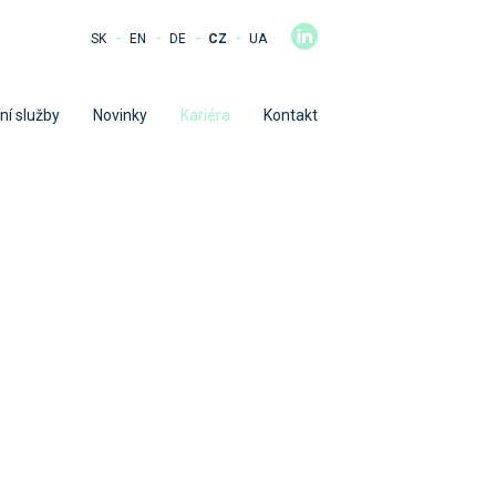
-
-
-
-
SK
EN
DE
CZ
UA
ní služby
Novinky
Kariéra
Kontakt