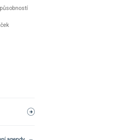
 působností
aček
ení agendy