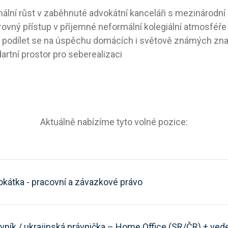
nální růst v zaběhnuté advokátní kanceláři s mezinárodní
rovný přístup v příjemné neformální kolegiální atmosféře
podílet se na úspěchu domácích i světově známých zn
artní prostor pro seberealizaci
Aktuálně nabízíme tyto volné pozice:
okátka - pracovní a závazkové právo
ávník / ukrajinská právnička – Home Office (SR/ČR) + ved