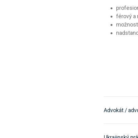
profesio
férový a 
možnost 
nadstand
Advokát / adv
Ukrajinský pr