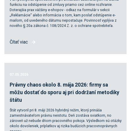
funkciu na odstúpenie od zmluvy priamo cez online rozhranie.
Doterajšia prax väčšiny e-shopov - odkaz na formulár v sekcii
„Reklamácie" alebo informácia o tom, kam poslať odstúpenie e-
mailom, od uvedeného dátumu nepostačuje. Povinnosť vyplýva z
nového § 20a zákona č. 108/2024 Z. z. o ochrane spotrebiteľa.
Čítať viac
07.05.2026
Právny chaos okolo 8. mája 2026: firmy sa
môžu dostať do sporu aj pri dodržaní metodiky
štátu
Štát vytvoril pri 8. máji 2026 hybridný režim, ktorý prináša
zamestnávateľom právnu neistotu. Deň zostáva sviatkom, no
zároveň už nebude dňom pracovného pokoja. Výsledkom sú otázky
okolo dovoleniek, príplatkov aj rizika budúcich pracovnoprávnych