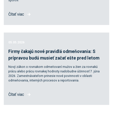
sporov.
Čítať viac
05.05.2026
Firmy čakajú nové pravidlá odmeňovania: S
prípravou budú musieť začať ešte pred letom
Nový zákon o rovnakom odmeňovaní mužov a žien za rovnakú
prácu alebo prácu rovnakej hodnoty nadobudne účinnosť 7. júna
2026. Zamestnávateľom prinesie nové povinnosti v oblasti
odmeňovania, interných procesov a reportovania.
Čítať viac