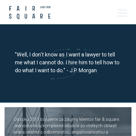
"Well, I don't know as I want a lawyer to tell
me what I cannot do. I hire him to tell how to
do what I want to do." - J.P. Morgan
Od roku 2011 bojujeme za záujmy klientov fair & square.
Jednoduché aj komplexné situácie zo všetkých oblastí
práva riešime s odbornosťou, angažovanosťou a