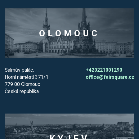
OLOMOUC
Salmův palác,
+420221001290
Horní náměstí 371/1
office@fairsquare.cz
779 00 Olomouc
Česká republika
KYJEV