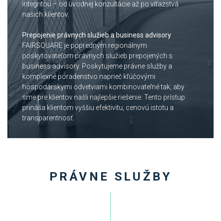
integritou – od úvodnej konzultácie až po víťazstvá
našich klientov.
Prepojenie právnych služieb a business advisory
FAIRSQUARE je popredným regionálnym
poskytovateľom právnych služieb prepojených s
business advisory. Poskytujeme právne služby a
komplexné poradenstvo naprieč kľúčovými
hospodárskymi odvetviami kombinovateľné tak, aby
sme pre klientov našli najlepšie riešenie. Tento prístup
prináša klientom vyššiu efektivitu, cenovú istotu a
transparentnosť.
PRÁVNE SLUŽBY