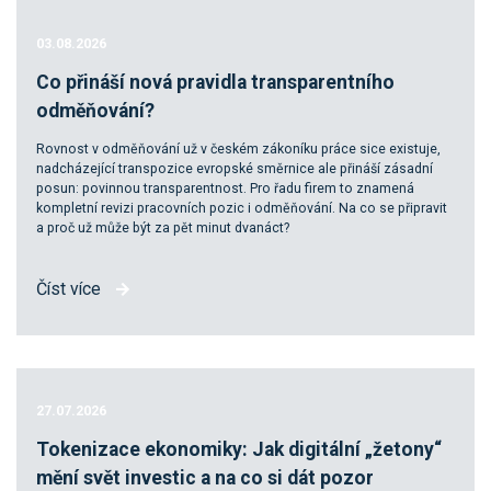
03.08.2026
Co přináší nová pravidla transparentního
odměňování?
Rovnost v odměňování už v českém zákoníku práce sice existuje,
nadcházející transpozice evropské směrnice ale přináší zásadní
posun: povinnou transparentnost. Pro řadu firem to znamená
kompletní revizi pracovních pozic i odměňování. Na co se připravit
a proč už může být za pět minut dvanáct?
Číst více
27.07.2026
Tokenizace ekonomiky: Jak digitální „žetony“
mění svět investic a na co si dát pozor