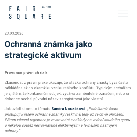
23.03.2026
Ochranná známka jako
strategické aktivum
Prevence právních rizik
Zkušenost z právní praxe ukazuje, že otázka ochrany značky bývá často
odkládána až do okamžiku vzniku reálného konfliktu. Typickým scénářem
je zjištění, že konkurenční subjekt využívá zaměnitelné označení, nebo si
dokonce nechal původní název zaregistrovat jako vlastní.
Jak uvádí k tomuto tématu
Sandra Nouzáková
:
„Podnikatelé často
přistupují k řešení ochranné známky reaktivně, tedy až ve chvíli ohrožení.
Přitom včasná registrace je ve srovnání s náklady na vedení soudního sporu
o nekalou soutěž nesrovnatelně efektivnějším a levnějším nástrojem
ochrany.“