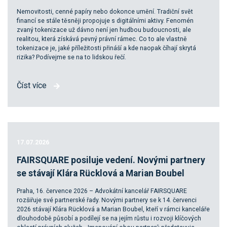
Nemovitosti, cenné papíry nebo dokonce umění. Tradiční svět
financí se stále těsněji propojuje s digitálními aktivy. Fenomén
zvaný tokenizace už dávno není jen hudbou budoucnosti, ale
realitou, která získává pevný právní rámec. Co to ale vlastně
tokenizace je, jaké příležitosti přináší a kde naopak číhají skrytá
rizika? Podívejme se na to lidskou řečí.
Číst více
17.07.2026
FAIRSQUARE posiluje vedení. Novými partnery
se stávají Klára Rücklová a Marian Boubel
Praha, 16. července 2026 – Advokátní kancelář FAIRSQUARE
rozšiřuje své partnerské řady. Novými partnery se k 14. červenci
2026 stávají Klára Rücklová a Marian Boubel, kteří v rámci kanceláře
dlouhodobě působí a podílejí se na jejím růstu i rozvoji klíčových