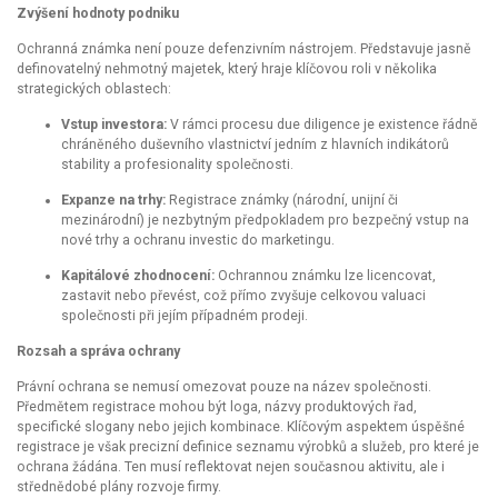
Zvýšení hodnoty podniku
Ochranná známka není pouze defenzivním nástrojem. Představuje jasně
definovatelný nehmotný majetek, který hraje klíčovou roli v několika
strategických oblastech:
Vstup investora:
V rámci procesu due diligence je existence řádně
chráněného duševního vlastnictví jedním z hlavních indikátorů
stability a profesionality společnosti.
Expanze na trhy:
Registrace známky (národní, unijní či
mezinárodní) je nezbytným předpokladem pro bezpečný vstup na
nové trhy a ochranu investic do marketingu.
Kapitálové zhodnocení:
Ochrannou známku lze licencovat,
zastavit nebo převést, což přímo zvyšuje celkovou valuaci
společnosti při jejím případném prodeji.
Rozsah a správa ochrany
Právní ochrana se nemusí omezovat pouze na název společnosti.
Předmětem registrace mohou být loga, názvy produktových řad,
specifické slogany nebo jejich kombinace. Klíčovým aspektem úspěšné
registrace je však precizní definice seznamu výrobků a služeb, pro které je
ochrana žádána. Ten musí reflektovat nejen současnou aktivitu, ale i
střednědobé plány rozvoje firmy.