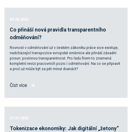
03.08.2026
Co přináší nová pravidla transparentního
odměňování?
Rovnost v odměňování už v českém zákoníku práce sice existuje,
nadcházející transpozice evropské směrnice ale přináší zásadní
posun: povinnou transparentnost. Pro řadu firem to znamená
kompletní revizi pracovních pozic i odměňování. Na co se připravit
a proč už může být za pět minut dvanáct?
Číst více
27.07.2026
Tokenizace ekonomiky: Jak digitální „žetony“