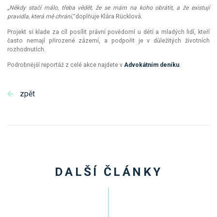
„Někdy stačí málo, třeba vědět, že se mám na koho obrátit, a že existují
pravidla, která mě chrání,“
doplňuje Klára Rücklová.
Projekt si klade za cíl posílit právní povědomí u dětí a mladých lidí, kteří
často nemají přirozené zázemí, a podpořit je v důležitých životních
rozhodnutích.
Podrobnější reportáž z celé akce najdete v
Advokátním deníku
.
zpět
DALŠÍ ČLÁNKY