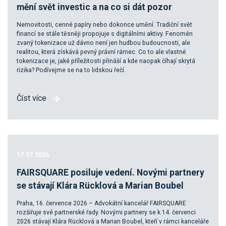
mění svět investic a na co si dát pozor
Nemovitosti, cenné papíry nebo dokonce umění. Tradiční svět
financí se stále těsněji propojuje s digitálními aktivy. Fenomén
zvaný tokenizace už dávno není jen hudbou budoucnosti, ale
realitou, která získává pevný právní rámec. Co to ale vlastně
tokenizace je, jaké příležitosti přináší a kde naopak číhají skrytá
rizika? Podívejme se na to lidskou řečí.
Číst více
17.07.2026
FAIRSQUARE posiluje vedení. Novými partnery
se stávají Klára Rücklová a Marian Boubel
Praha, 16. července 2026 – Advokátní kancelář FAIRSQUARE
rozšiřuje své partnerské řady. Novými partnery se k 14. červenci
2026 stávají Klára Rücklová a Marian Boubel, kteří v rámci kanceláře