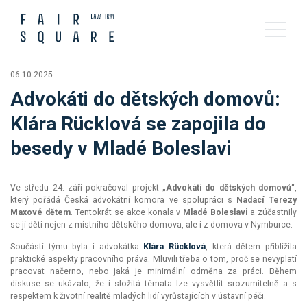
06.10.2025
Advokáti do dětských domovů:
Klára Rücklová se zapojila do
besedy v Mladé Boleslavi
Ve středu 24. září pokračoval projekt „
Advokáti do dětských domovů
“,
který pořádá Česká advokátní komora ve spolupráci s
Nadací Terezy
Maxové dětem
. Tentokrát se akce konala v
Mladé Boleslavi
a zúčastnily
se jí děti nejen z místního dětského domova, ale i z domova v Nymburce.
Součástí týmu byla i advokátka
Klára Rücklová
, která dětem přiblížila
praktické aspekty pracovního práva. Mluvili třeba o tom, proč se nevyplatí
pracovat načerno, nebo jaká je minimální odměna za práci. Během
diskuse se ukázalo, že i složitá témata lze vysvětlit srozumitelně a s
respektem k životní realitě mladých lidí vyrůstajících v ústavní péči.