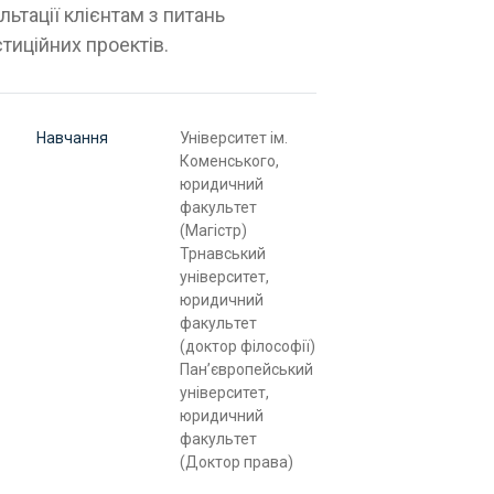
ьтації клієнтам з питань
стиційних проектів.
Навчання
Університет ім.
Коменського,
юридичний
факультет
(Магістр)
Трнавський
університет,
юридичний
факультет
(доктор філософії)
Пан’європейський
університет,
юридичний
факультет
(Доктор права)