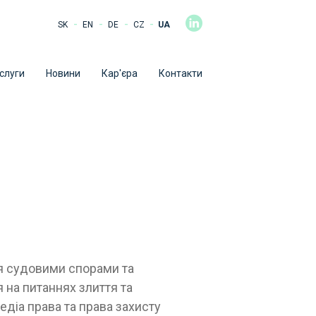
-
-
-
-
SK
EN
DE
CZ
UA
слуги
Новини
Кар'єра
Контакти
я судовими спорами та
 на питаннях злиття та
едіа права та права захисту