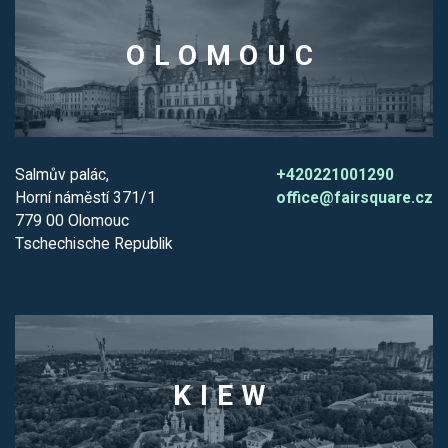
OLOMOUC
Salmův palác,
+420221001290
Horní náměstí 371/1
office@fairsquare.cz
779 00 Olomouc
Tschechische Republik
KIEW